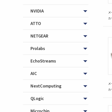
NVIDIA
メ
カ
ATTO
NETGEAR
Prolabs
EchoStreams
AIC
メ
NextComputing
カ
QLogic
Microchip