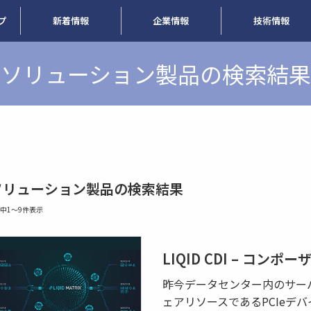
プ
新着情報
企業情報
技術情報
ソリューション製品の検索結果
ソリューション製品の検索結果
件中1〜9件表示
LIQID CDI – コン
昨今データセンター内のサー
ェアリソースであるPCIeデバ