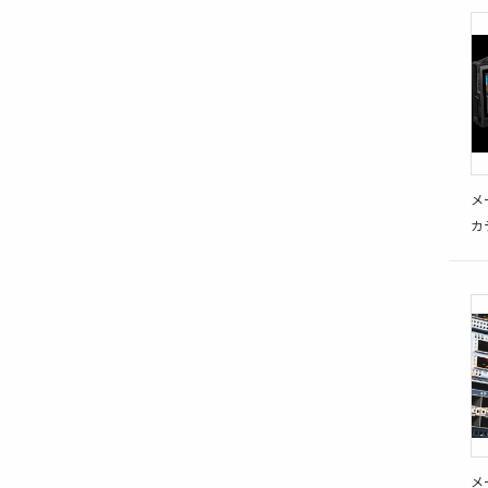
メ
カ
メ