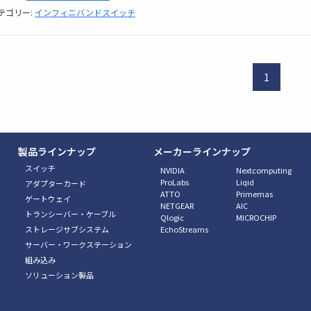
テゴリー:
インフィニバンドスイッチ
1
製品ラインナップ
メーカーラインナップ
スイッチ
NVIDIA
Nextcomputing
ProLabs
Liqid
アダプターカード
ATTO
Primemas
ゲートウェイ
NETGEAR
AIC
トランシーバー・ケーブル
Qlogic
MICROCHIP
ストレージサブシステム
EchoStreams
サーバー・ワークステーション
組み込み
ソリューション製品