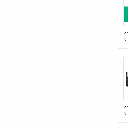
メ
カ
メ
カ