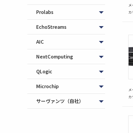
メ
Prolabs
カ
EchoStreams
AIC
NextComputing
QLogic
Microchip
メ
カ
サーヴァンツ（自社）