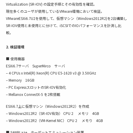
Virtualization (SR-IOV) の設定手順とその有効性を確認。
現在多くのユーザが使用しているVMware環境において検証。
VMwareESXi6.7U2を使用して、仮想マシン（Windows2012R2)を2台構築し
SR-IOV使用と未使用とに分けて、iSCSIでのIOパフォーマンスを計測し比
較。
2. 検証環境
■ 使用機器
ESXi6.7サーバ SuperMirco サーバ
– 4 CPUs x Intel(R) Xeon(R) CPU E5-1620 v3 @ 3.50GHz
– Memory 16GB
– PC ExpressスロットのSR-IOV有効化
– Mellanox ConnectX-5 を2枚搭載
ESXi6.7上に仮想マシン（Windows2012R2）を作成
– Windows2012R2（SR-IOV有効） CPU 2 メモリ 4GB
– Windows2012R2（VM-Kernel NIC） CPU 2 メモり 4GB
■ SANBLaze ターゲットエミュレーション装置