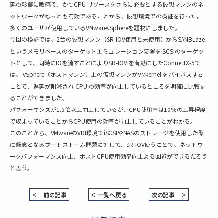
延の影響に敏感で、かつCPU リソースをさらに必要とする仮想マシンのネ
ットワークがもっとも有効であることから、仮想環境での検証を行った。
多くのユーザが使用しているVMwarevSphereを題材にしました。
今回の検証では、2台の仮想マシン（SR-IOV使用と未使用）からSANBLaze
というメモリベースのターゲットエミュレーション装置をiSCSiのターゲッ
トとして、同時にIOを流すことによりSR-IOV を有効にしたConnectX-5で
は、 vSphere（ホストマシン）上の仮想マシンがVMkernel をバイパスする
ことで、遅延が削減され CPU の効率が向上しているところを明確に比較す
ることができました。
パフォーマンスが1.5倍以上向上しているが、CPU使用率は10％の上昇程度
で収まっていることからCPU使用の効率が向上していることがわかる。
このことから、VMwareのVDI環境でiSCSIやNASのストレージを使用した際
に懸念となるブートストーム問題に対して、SR-IOV使うことで、ネットワ
ークパフォーマンス向上、ホストCPU使用効率向上よる回避ができるだろう
と思う。
＜ 前の記事
＜ 一覧へ戻る
次の記事 ＞