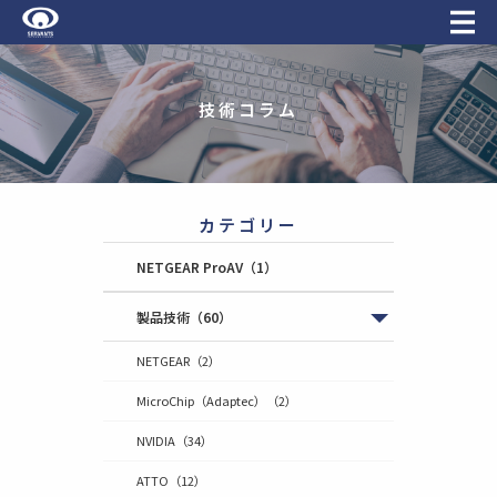
技術コラム
カテゴリー
NETGEAR ProAV
（1）
製品技術
（60）
NETGEAR
（2）
MicroChip（Adaptec）
（2）
NVIDIA
（34）
ATTO
（12）