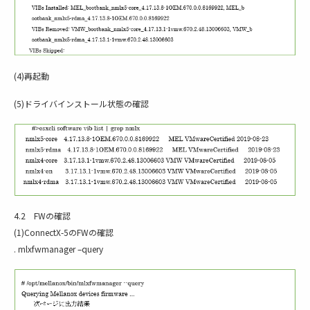
(4)再起動
(5)ドライバインストール状態の確認
4.2 FWの確認
(1)ConnectX-5のFWの確認
. mlxfwmanager –query