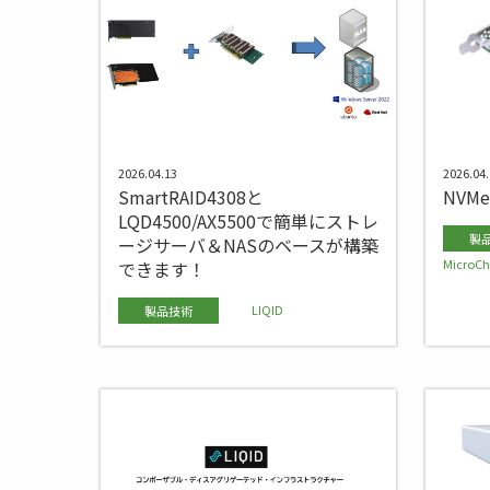
2026.04.13
2026.04.
SmartRAID4308と
NVM
LQD4500/AX5500で簡単にストレ
製
ージサーバ＆NASのベースが構築
MicroC
できます！
LIQID
製品技術