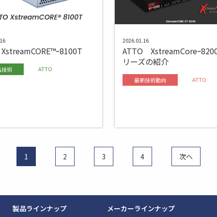
16
2026.01.16
 XstreamCORE™ｰ8100T
ATTO XstreamCoreｰ82
リーズの紹介
ATTO
品技術
ATTO
最新技術動向
1
2
3
4
次へ
製品ラインナップ
メーカーラインナップ