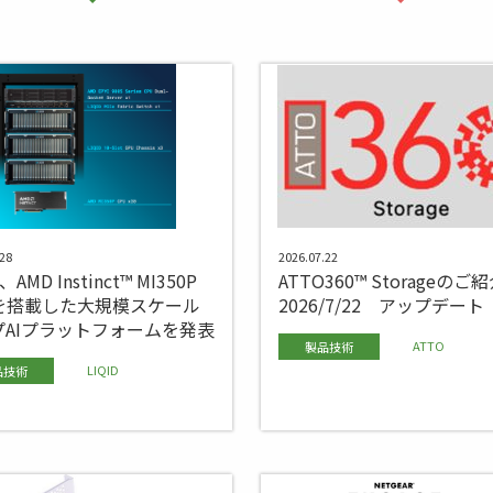
28
2026.07.22
、AMD Instinct™ MI350P
ATTO360™ Storageの
Uを搭載した大規模スケール
2026/7/22 アップデート
プAIプラットフォームを発表
ATTO
製品技術
LIQID
品技術