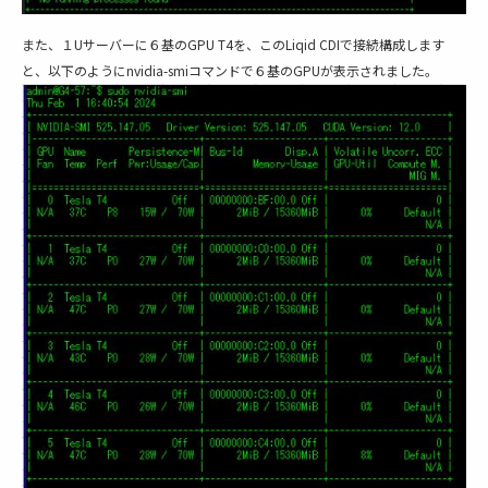
また、１Uサーバーに６基のGPU T4を、このLiqid CDIで接続構成します
と、以下のようにnvidia-smiコマンドで６基のGPUが表示されました。