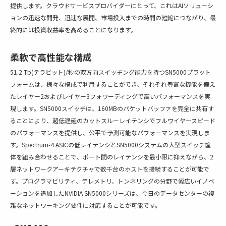
提供します。クラウドサービスプロバイダーにとって、これはAIソリューシ
ョンの迅速な開発、迅速な展開、市場投入までの時間の短縮につながり、最
終的には投資収益率を高めることになります。
柔軟で高性能な構成
51.2 Tb(テラビット)/秒の双方向スイッチング能力を持つSN5000プラット
フォームは、様々な構成で利用することができ、それぞれ豊富な機能を備え
たレイヤー2およびレイヤー3フォワーディングで高いパフォーマンスを実
現します。SN5000スイッチは、160MBのパケットバッファを完全に共有す
ることにより、超低遅延のカットスルーレイテンシでフルワイヤースピード
のパフォーマンスを提供し、公平で予測可能なパフォーマンスを実現しま
す。Spectrum-4 ASICの低レイテンシとSN5000システムの大型スイッチ筐
体を組み合わせることで、ポート間のレイテンシを最小限に抑えながら、2
層ネットワークアーキテクチャで数千台のホストを接続することが可能で
す。プログラマビリティ、テレメトリ、トンネリングの分野で幅広いイノベ
ーションを追加したNVIDIA SN5000シリーズは、今日のデータセンターの複
雑なネットワーキング要件に対応することが可能です。