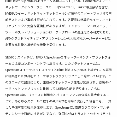
BlueField® SuperNICおよびデータ処理ユニット(DPU)、ConnectX®スマート
ネットワークインターフェースカード(SmartNIC)、LinkX®相互接続を含む、
NVIDIAのイーサネットネットネットワーキング技術の全ポートフォリオで事
前テストおよび事前検証がなされています。各要素は標準的なイーサネット
ファブリックと完全な互換性がありますが、エンドツーエンドのスイッチ・
ツー・ホスト・ソリューションは、ワークロードの高速化に不可欠であり、
AIやクラウドネイティブ・アプリケーションの大規模なスーパーチャージに
必要な高性能と革新的な機能を提供します。
SN5000 スイッチは、NVIDIA Spectrum-X ネットワーキング・プラットフォ
ームの主要コンポーネントでもあります。このプラットフォームは、
Spectrum-4 イーサネットスイッチとBlueField-3 SuperNICを統合し、AI専用
に構築された世界初のイーサネットファブリックとして際立っています。こ
のユニークな設計により、生成AIのネットワーク性能が加速され、従来のイ
ーサネットファブリックと比較して1.6倍の性能を誇ります。さらに
Spectrum-Xは、リソースの利用率とパフォーマンスの分離を最大化するこ
とで、あらゆるスケールで数千のAIジョブを同時に実行した場合でも、一貫
した予測可能な結果を保証します。Spectrum-Xは高度なクラウド・マルチ
テナンシーを可能にするだけでなく、強固なゼロトラスト・セキュリティも