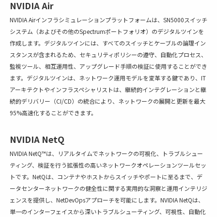
NVIDIA Air
NVIDIA Airインフラシミュレーションプラットフォームは、SN5000スイッチ
システム（およびその他のSpectrumポートフォリオ）のデジタルツインを
作成します。デジタルツインには、すべてのスイッチとケーブルの論理イン
スタンスが含まれるため、セキュリティポリシーの遵守、自動化プロセス、
監視ツール、相互運用性、アップグレード手順の検証に使用することができ
ます。デジタルツインは、ネットワーク運用モデルを変革する鍵であり、IT
アーキテクトやインフラスペシャリストは、継続的インテグレーションと継
続的デリバリー（CI/CD）の統合により、ネットワークの展開と更新を最大
95%高速化することができます。
NVIDIA NetQ
NVIDIA NetQ™は、リアルタイムでネットワークの可視化、トラブルシュー
ティング、検証を行う拡張性の高いネットワークオペレーションツールセッ
トです。NetQは、コンテナやホストからスイッチやポートに至るまで、デ
ータセンターネットワークの健全性に関する実用的な洞察と運用インテリジ
ェンスを提供し、NetDevOpsアプローチを可能にします。NVIDIA NetQは、
単一のインターフェイスから深いトラブルシューティング、可視性、自動化