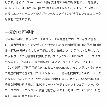
します。さらに、Spectrum-4は最も先進的で革新的な機能セットを提供し
ます。これには、NVIDIA Spectrum-XのRoCE拡張や、スイッチからホスト
までのエンドツーエンドのナノ秒レベルのタイミング精度といったユニーク
な機能が含まれます。
一元的な可視化
Spectrum-4は、ネットワークオペレータが問題をプロアクティブに管理
し、障害発生からインシデントが特定されるまでの時間(MTTI)と平均復旧時
間(MTTR)を短縮することを可能にする、詳細かつコンテキストに基づいた
ネットワークの可視性を提供します。スイッチSDK、NVIDIAユーザーエクス
ペリエンス（NVUE）、またはSONiCコマンドラインインターフェイス
（CLI）を通じて利用可能なWhat Just Happenedは、インフラストラクチャ
の問題に関するきめ細かでイベントトリガー情報を提供するために、ベース
となるシリコンとソフトウェア機能を活用します。さらに、Spectrum-4の
豊富な遠隔監視情報は、NetQやサードパーティのソフトウェア・ツールや
ワークフロー・エンジンと統合可能なgNMIのようなオープンAPIやツールを
介して容易に利用可能です。