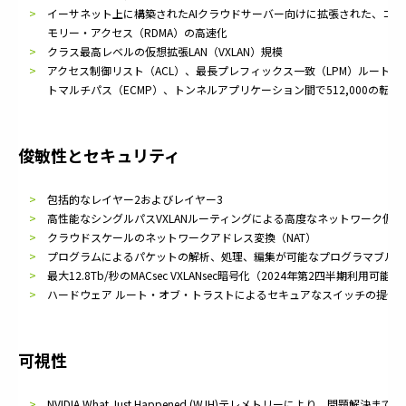
イーサネット上に構築されたAIクラウドサーバー向けに拡張された、コン
モリー・アクセス（RDMA）の高速化
クラス最高レベルの仮想拡張LAN（VXLAN）規模
アクセス制御リスト（ACL）、最長プレフィックス一致（LPM）ルート
トマルチパス（ECMP）、トンネルアプリケーション間で512,000の転
俊敏性とセキュリティ
包括的なレイヤー2およびレイヤー3
高性能なシングルパスVXLANルーティングによる高度なネットワーク仮想
クラウドスケールのネットワークアドレス変換（NAT）
プログラムによるパケットの解析、処理、編集が可能なプログラマブル・
最大12.8Tb/秒のMACsec VXLANsec暗号化（2024年第2四半期利用可能）
ハードウェア ルート・オブ・トラストによるセキュアなスイッチの提供
可視性
NVIDIA What Just Happened (WJH)テレメトリーにより、問題解