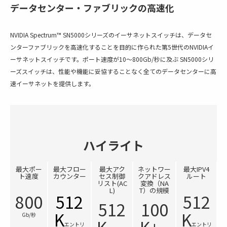
データセンター・ファブリックの高速化
NVIDIA Spectrum™ SN5000シリーズのイーサネットスイッチは、データセ
ンターファブリックを高速化することを目的に作られた第5世代のNVIDIAイ
ーサネットスイッチです。ポート速度が10～800Gb/秒に及ぶ SN5000シリ
ーズスイッチは、性能や機能に妥協することなく全てのデータセンターに高
速イーサネットを提供します。
ハイライト
最大ポー
最大フロー
最大アク
ネットワー
最大IPV4
ト速度
カウンター
セス制御
クアドレス
ルート
リスト(AC
変換（NA
L)
T）の規模
800
512
512
512
100
K
K
Gb/秒
エントリ
エントリ