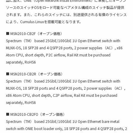
品に加え、ONIE（Open Network Install Environment）に準拠したオープン
ソースのスイッチOSをロード可能なベアメタル構成のスイッチ製品が提供
されます。また、これらのスイッチには、別途提供される有償のライセンス
により、Cumulus Linuxを搭載可能となります。
■ MSN2010-CB2F（オープン価格）
Spectrum（TM） based 25GbE/100GbE 1U Open Ethernet switch with
MLNX-OS, 18 SFP28 and 4 QSFP28 ports, 2 power supplies （AC）, x86
Atom CPU, short depth, P2C airflow, Rail Kit must be purchased
separately, RoHS6
■ MSN2010-CB2R（オープン価格）
Spectrum（TM） based 25GbE/100GbE 1U Open Ethernet switch with
MLNX-OS, 18 SFP28 ports and 4 QSFP28 ports, 2 power supplies （AC）,
x86 Atom CPU, short depth, C2P airflow, Rail Kit must be purchased
separately, RoHS6
■ MSN2010-CB2FO（オープン価格）
Spectrum（TM） based 25GbE/100GbE 1U Open Ethernet bare metal
switch with ONIE boot loader only, 18 SFP28 ports and 4 QSFP28 ports, 2