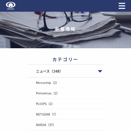
新着情報
カテゴリー
ニュース
（168）
Microchip
（2）
Primemas
（2）
PLIOPS
（2）
NETGEAR
（7）
NVIDIA
（57）