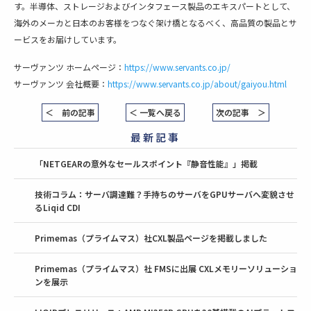
す。半導体、ストレージおよびインタフェース製品のエキスパートとして、
海外のメーカと日本のお客様をつなぐ架け橋となるべく、高品質の製品とサ
ービスをお届けしています。
サーヴァンツ ホームページ：
https://www.servants.co.jp/
サーヴァンツ 会社概要：
https://www.servants.co.jp/about/gaiyou.html
＜ 前の記事
＜ 一覧へ戻る
次の記事 ＞
最新記事
「NETGEARの意外なセールスポイント『静音性能』」掲載
技術コラム：サーバ調達難？手持ちのサーバをGPUサーバへ変貌させ
るLiqid CDI
Primemas（プライムマス）社CXL製品ページを掲載しました
Primemas（プライムマス）社 FMSに出展 CXLメモリーソリューショ
ンを展示