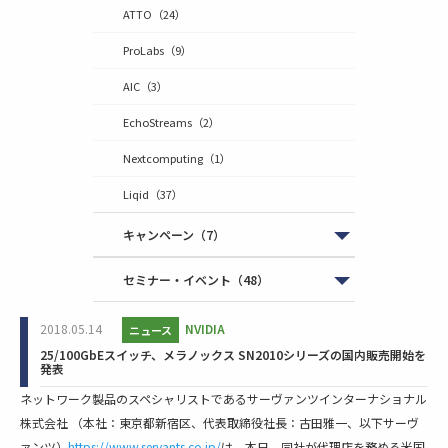
ATTO
（24）
ProLabs
（9）
AIC
（3）
EchoStreams
（2）
Nextcomputing
（1）
Liqid
（37）
キャンペーン
（7）
セミナー・イベント
（48）
2018.05.14
NVIDIA
ニュース
25/100GbEスイッチ、メラノックス SN2010シリーズの国内販売開始を
発表
ネットワーク製品のスペシャリストであるサーヴァンツインターナショナル
株式会社 （本社：東京都新宿区、代表取締役社長：古田雅一、以下サーヴ
ァンツ）
https://www.servants.co.jp/
は、本日、同社が代理店を務める米国