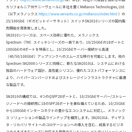
カリフォルニア州サニーヴェールに本社を置くMellanox Technologies, Ltd.
（以下メラノックス
https://www.servants.co.jp/mellanox/index.html
）の
25/100GbE（ギガビットイーサネット）スイッチSN2010シリーズの国内販
売開始を発表致しました。
SN2010シリーズは、スペース効率に優れた、メラノックス
Spectrum（TM）スイッチシリーズの一員であり、10/25GbEの18ポートと
100GbEの4ポートを特長とし、10/25GbEサーバー接続から高速
（40/50/100GbE）アップリンクへのスムーズな移行を可能にします。他の
Spectrum SN2000シリーズと同様に、新たなSN2010は、システムにおける
独自のハードウェア設計、高性能シリコン、優れたコストパフォーマンスに
より、ハイパーコンバージドおよびストレージインフラストラクチャに最適
な製品です。
SN2010の構成では、4つのQSFP28ポートと、10/25GbEサーバー/ストレー
ジノードへの接続用に18のSFP28ポートを兼ね備えているため、10/25GbE
から100GbEインターコネクトの豊かなエコシステムに対応し、メラノック
ス ソリューションの製品ラインナップを補完します。SN2010は、ディザス
タ・リカバリ サイトへのコロケーションへの導入を含む、成長するビジネ
スのさまざまなニーズに対応する最新のエントリーレベルのソリューション