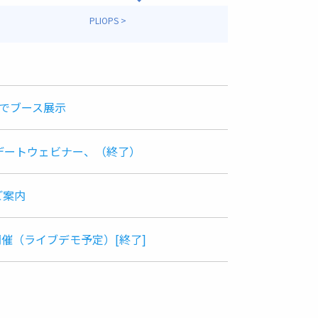
PLIOPS >
イトでブース展示
アップデートウェビナー、（終了）
のご案内
ェビナー開催（ライブデモ予定）[終了]