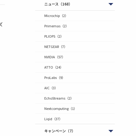
ニュース
（168）
Microchip
（2）
ズ
Primemas
（2）
PLIOPS
（2）
NETGEAR
（7）
NVIDIA
（57）
ATTO
（24）
ProLabs
（9）
AIC
（3）
EchoStreams
（2）
Nextcomputing
（1）
Liqid
（37）
キャンペーン
（7）