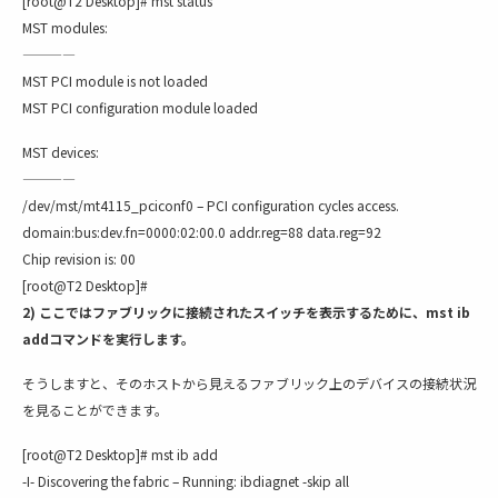
[root@T2 Desktop]# mst status
MST modules:
————
MST PCI module is not loaded
MST PCI configuration module loaded
MST devices:
————
/dev/mst/mt4115_pciconf0 – PCI configuration cycles access.
domain:bus:dev.fn=0000:02:00.0 addr.reg=88 data.reg=92
Chip revision is: 00
[root@T2 Desktop]#
2) ここではファブリックに接続されたスイッチを表示するために、mst ib
addコマンドを実行します。
そうしますと、そのホストから見えるファブリック上のデバイスの接続状況
を見ることができます。
[root@T2 Desktop]# mst ib add
-I- Discovering the fabric – Running: ibdiagnet -skip all