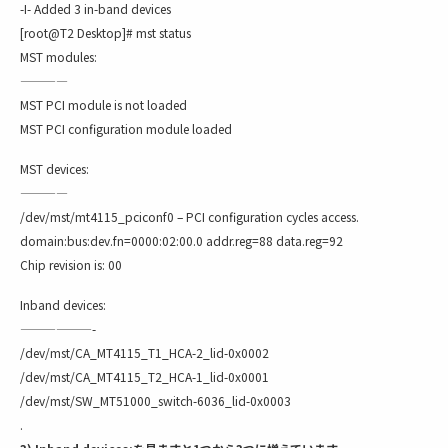
-I- Added 3 in-band devices
[root@T2 Desktop]# mst status
MST modules:
————
MST PCI module is not loaded
MST PCI configuration module loaded
MST devices:
————
/dev/mst/mt4115_pciconf0 – PCI configuration cycles access.
domain:bus:dev.fn=0000:02:00.0 addr.reg=88 data.reg=92
Chip revision is: 00
Inband devices:
——————-
/dev/mst/CA_MT4115_T1_HCA-2_lid-0x0002
/dev/mst/CA_MT4115_T2_HCA-1_lid-0x0001
/dev/mst/SW_MT51000_switch-6036_lid-0x0003
.