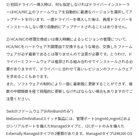
1) 初回ドライバー導入時は、何も指定しなければドライバーインストーラ
ーはHCA/NIC上のファームウェアを自動的に最適なバージョンを選択してア
ップデートを行います。一度ドライバーを導入した後は、再度ドライバーを
インストールしない限り自動的にアップデートされることはありません。
2) HCA/NICの修理交換或いは導入時期によるレビジョンの管理について、
HCA/NICをハードウェア不調理由で交換するような場合、交換したファーム
ウェアが必ず最新であるとは限りませんので注意が必要です。とりわけ、ド
ライバーとファームウェアは推奨される組み合わせでインストールされる必
要がありますので、ドライバーに合わせて高いレビジョンのファームウェア
を求めることもあります。
また、ソフトウェアの制約により一度に最新版に更新することができず、複
数の中間版数を経て段階的に更新しなければならない場合もありますのでご
注意ください。
Switchファームウェア(InfiniBandのみ*)
MellanoxのInfiniBandスイッチ製品には、管理ポート(mgmt0,mgmt1)およ
びシリアルポートを備えたManagedタイプと、I2Cポートのみを備えた
Externally Managedタイプの2種類があります。ManagedタイプはMLNX-OS