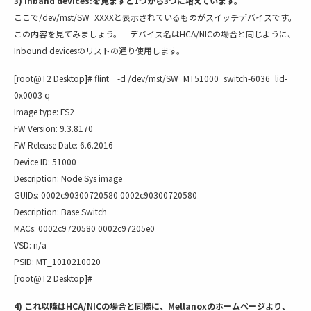
3) Inband devices:を見ますと1つから3つに増えています。
ここで/dev/mst/SW_XXXXと表示されているものがスイッチデバイスです。
この内容を見てみましょう。 デバイス名はHCA/NICの場合と同じように、
Inbound devicesのリストの通り使用します。
[root@T2 Desktop]# flint -d /dev/mst/SW_MT51000_switch-6036_lid-
0x0003 q
Image type: FS2
FW Version: 9.3.8170
FW Release Date: 6.6.2016
Device ID: 51000
Description: Node Sys image
GUIDs: 0002c90300720580 0002c90300720580
Description: Base Switch
MACs: 0002c9720580 0002c97205e0
VSD: n/a
PSID: MT_1010210020
[root@T2 Desktop]#
4) これ以降はHCA/NICの場合と同様に、Mellanoxのホームページより、