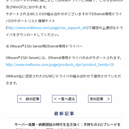
及びWinOF2に分かれます。
サポートされるNICとOSの組み合わせがございますのでEthernet専用ドライ
バOSサポートリスト情報サイト
(
http://www.mellanox.com/page/osv_support_eth
)で確認の上適切なドラ
イバをダウンロードしてください。
4) VMware® ESXi Server用Ethenret専用ドライバー
VMware® ESXi Serverには、Ethernet専用ドライバのみがサポートされます。
http://www.mellanox.com/page/products_dyn?product_family=29
VMWare社に認定されたOS/NIC/ドライバの組み合わせで提供させていただ
きます。
＜ 前の記事
＜ 一覧へ戻る
次の記事 ＞
最新記事
サーバー高騰・納期遅延の時代を生き抜く：手持ちの1U/ブレードを