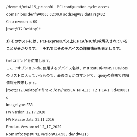
/dev/mst/mt4115_pciconf0 – PCI configuration cycles access.
domain:bus:dev.fn=0000:02:00.0 addr.reg=88 data.reg=92
Chip revision is: 00
[root@T2 Desktop]#
3) そのホストには、PCI-Expressバス上にHCA/NICが1枚導入されている
ことが分かります。 それではそのデバイスの詳細情報を表示します。
flintコマンドを使用します。
ここでオプション-dに使用するデバイス名は、mst status中のMST Devices
のリストに入っているもので、最後のｑがコマンドで、queryの意味で詳細
情報を表示します。
[root@T2 Desktop]# flint -d /dev/mst/CA_MT4115_T2_HCA-1_lid-0x0001
q
Image type: FS3
FW Version: 12.17.2020
FW Release Date: 22.11.2016
Product Version: rel-12_17_2020
Rom Info: type=PXE version=3.4.903 devid=4115