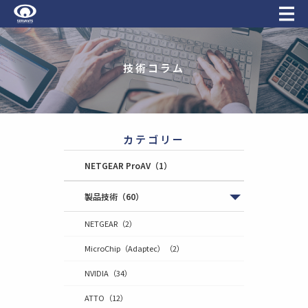
技術コラム
カテゴリー
NETGEAR ProAV
（1）
製品技術
（60）
NETGEAR
（2）
MicroChip（Adaptec）
（2）
NVIDIA
（34）
ATTO
（12）