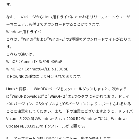
す。
なお、このページからLinux用ドライバにかかわるリリースノートやユーザ
ーマニュアルも併せてダウンロードすることができます。
Windows用ドライバ
これは、“WinOF“および”WinOF-2“の2種類のダウンロードサイトがありま
す。
これらの違いは、
WinOF：ConnectX-3/FDR-40GbE
WinOF-2：ConnectX-4/EDR-100GbE
とHCA/NICの種類により分けられております。
Linuxと同様に WinOFのページをスクロールダウンしますと、次のよう
に”WinOF Download“と”WinOF-２“の2つのタブに分かれており、ドライ
バのバージョン、OSタイプおよびOSバージョンによりサポートされるいる
ことに注意をしてください。また、下の注意にございますように、ドライバ
Version 5.22以降のWindows Server 2008 R2/Window 7には、Windows
Update KB3033929のインストールが必要です。
もしアップデートが無い場合はインストール動作が停止します。