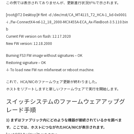
この例では表示されておりませんが、更新進行状況が％で示されます。
[root@T2 Desktop]# flint -d /dev/mst/CA_MT4115_T2_HCA-1_lid-0x0001
-i ./fw-ConnectX4-rel-12_18_2000-MCX455A-ECA_Ax-FlexBoot-3.5.110.bin
b
Current FW version on flash: 12.17.2020
New FW version: 12.18.2000
Burning FS3 FW image without signatures – OK
Restoring signature – OK
-I- To load new FW run mlxfwreset or reboot machine.
これで、HCA/NICのファームウェア更新が終わりました。
ホストをリブートしますと新しいファームウェアで実行を開始します。
スイッチシステムのファームウェアアップグ
レード手順
1) まずはファブリック内にどのような機器が接続されているかを調べま
す。ここでは、ホストにつながれたHCA/NICが表示されます。