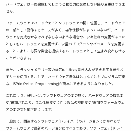
ハードウェアは一度完成してしまうと物理的に交換しない限り変更はできま
せん。
ファームウェアはハードウェアとソフトウェアの間に位置し、ハードウェア
の一部として動作するケースが多く、標準仕様が決まっていないが、ハード
ウェアを完成させなければならないような場合や、少々仕様の変更があった
としてもハードウェアを変更せず、少量のプログラムやパラメータを変更す
ることにより、必要な機能を提供するハードウェアとして生まれ変わらせる
ことができます。
また、フラッシュメモリー等の電気的に消去/書き込みができる不揮発性メ
モリーを使用することで、ハードウェア自体は外さなくともプログラム可能
な、ISP(In System Programming)が簡単にできるようになりました。
これにより、APIレベルでソフトウェアの変更無く、ハードウェアの機能変
更/追加されたり、また仕様変更に伴う製品の機能変更/追加をファームウェ
アの変更で対応可能にします。
一般的に、関連するソフトウェア(ドライバー)のバージョンにかかわらず、
ファームウェアは最新のバージョンにすべきであり、ソフトウェア(ドライ