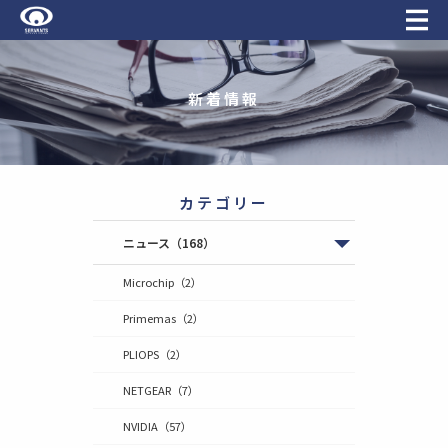
新着情報
カテゴリー
ニュース
（168）
Microchip
（2）
Primemas
（2）
PLIOPS
（2）
NETGEAR
（7）
NVIDIA
（57）