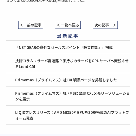
ョンであるAccelKV(XDP-Rocks)を追加しました。
＜ 前の記事
＜ 一覧へ戻る
次の記事 ＞
最新記事
「NETGEARの意外なセールスポイント『静音性能』」掲載
技術コラム：サーバ調達難？手持ちのサーバをGPUサーバへ変貌させ
るLiqid CDI
Primemas（プライムマス）社CXL製品ページを掲載しました
Primemas（プライムマス）社 FMSに出展 CXLメモリーソリューショ
ンを展示
LIQIDプレスリリース：AMD MI350P GPUを30基搭載のAIプラットフ
ォーム発表