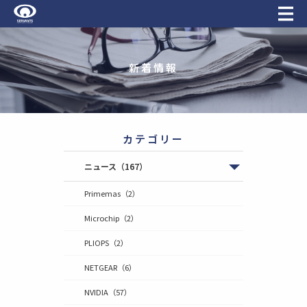
新着情報
カテゴリー
ニュース
（167）
Primemas
（2）
Microchip
（2）
PLIOPS
（2）
NETGEAR
（6）
NVIDIA
（57）