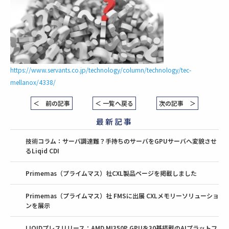
https://www.servants.co.jp/technology/column/technology/tec-
mellanox/4338/
＜ 前の記事
＜ 一覧へ戻る
次の記事 ＞
最新記事
技術コラム：サーバ調達難？手持ちのサーバをGPUサーバへ変貌させ
るLiqid CDI
Primemas（プライムマス）社CXL製品ページを掲載しました
Primemas（プライムマス）社 FMSに出展 CXLメモリーソリューショ
ンを展示
LIQIDプレスリリース：AMD MI350P GPUを30基搭載のAIプラットフ