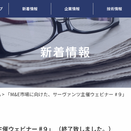
プ
新着情報
企業情報
技術情報
新着情報
A
>
「M&E市場に向けた、サーヴァンツ主催ウェビナー #９」
催ウェビナー #９」 （終了致しました。）