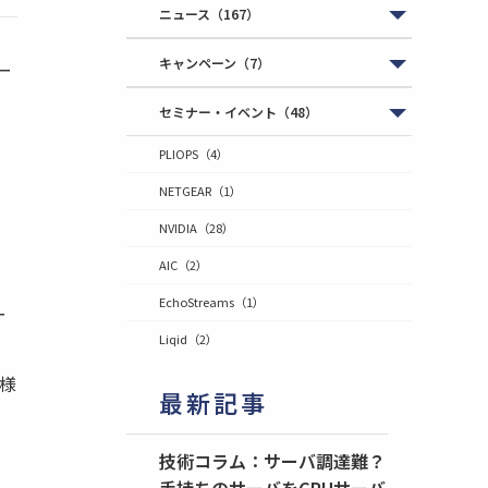
ニュース
（167）
キャンペーン
（7）
ー
セミナー・イベント
（48）
PLIOPS
（4）
NETGEAR
（1）
NVIDIA
（28）
AIC
（2）
EchoStreams
（1）
ー
Liqid
（2）
 様
最新記事
技術コラム：サーバ調達難？