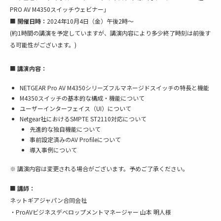
PRO AV M4350スイッチウェビナー」
■
開催日時：
2024年10月4日（金）午後2時～
(約1時間の講演を予定していますが、講演内容により多少終了時刻は前後す
る可能性がございます。)
■
講演内容：
NETGEAR Pro AV M4350シリーズフルマネージドスイッチの特長と機能
M4350スイッチの基本的な構成・機能について
ユーザーインターフェイス（UI）について
Netgear社におけるSMPTE ST2110対応について
先進的な独自機能について
事前設定済みのAV Profileについて
導入事例について
※ 講演内容は変更される場合がございます。予めご了承ください。
■
講師：
ネットギアジャパン合同会社
・ProAVビジネスデベロップメントマネージャー 山本 明人様