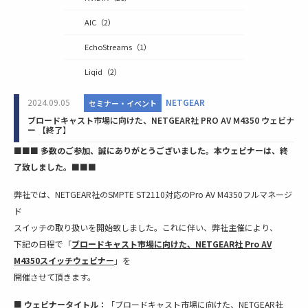
AIC
（2）
EchoStreams
（1）
Liqid
（2）
2024.09.05
NETGEAR
セミナー・イベント
ブロードキャスト市場に向けた、NETGEAR社 PRO AV M4350 ウェビナ
ー 【終了】
■■■ 多数のご参加、誠にありがとうございました。本ウェビナーは、終
了致しました。■■■
弊社では、NETGEAR社のSMPTE ST2110対応のPro AV M4350フルマネージ
ド
スイッチの取り扱いを開始致しました。これに伴い、弊社主催により、
下記の日程で「
ブロードキャスト市場に向けた、NETGEAR社 Pro AV
M4350スイッチウェビナー
」を
開催させて頂きます。
■
ウェビナータイトル：
「ブロードキャスト市場に向けた、NETGEAR社