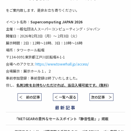
をご案内致します、是非お立ち寄りください。
イベント名称：
Supercomputing JAPAN 2026
主催：一般社団法人スーパーコンピューティング・ジャパン
開催日：2026年2月2日（月）～ 2月3日（火）
展示時間：2日：12時～18時、3日：10時～16時
場所：タワーホール船堀
〒134-0091東京都江戸川区船堀4-1-1
会場へのアクセス:
https://www.towerhall.jp/access/
会場展示：展示ホール１，２
事前参加登録：事前登録は終了いたしました。
但し、
名刺2枚をお持ちいただければ、当日入場可能です。(無料)
＜ 前の記事
＜ 一覧へ戻る
次の記事 ＞
最新記事
「NETGEARの意外なセールスポイント『静音性能』」掲載