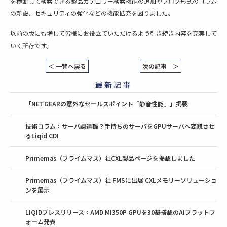
を横断して検索できる製品カテゴリー検索機能の追加やブログ形式のコラム
の新設、セキュリティの強化などの機能拡充を図りました。
以前の版にも増して皆様にお役立ていただけるよう引き続き内容を充実して
いく所存です。
＜ 一覧へ戻る
次の記事 ＞
最新記事
「NETGEARの意外なセールスポイント『静音性能』」掲載
技術コラム：サーバ調達難？手持ちのサーバをGPUサーバへ変貌させ
るLiqid CDI
Primemas（プライムマス）社CXL製品ページを掲載しました
Primemas（プライムマス）社 FMSに出展 CXLメモリーソリューショ
ンを展示
LIQIDプレスリリース：AMD MI350P GPUを30基搭載のAIプラットフ
ォーム発表