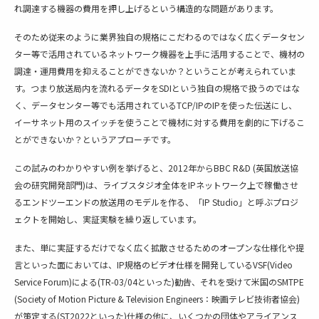
れ調達する機器の費用を押し上げるという構造的な問題があります。
そのため従来のように業界独自の規格にこだわるのではなく広くデータセン
ター等で活用されているネットワーク機器を上手に活用することで、機材の
調達・運用費用を抑えることができないか？ということが考えられていま
す。つまり放送局内を流れるデータをSDIという独自の規格で扱うのではな
く、データセンター等でも活用されているTCP/IPのIPを使った伝送にし、
イーサネット用のスイッチを使うことで機材に対する費用を劇的に下げるこ
とができないか？というアプローチです。
この試みのわかりやすい例を挙げると、2012年からBBC R&D (英国放送協
会の研究開発部門)は、ライブスタジオ全体をIPネットワーク上で稼働させ
るエンドツーエンドの放送用のモデルを作る、「IP Studio」と呼ぶプロジ
ェクトを開始し、実証実験を繰り返しています。
また、単に実証するだけでなく広く拡散させるためのオープンな仕様化や提
言といった面においては、IP規格のビデオ仕様を開発しているVSF(Video
Service Forum)による(TR-03/04といった)勧告、それを受けて米国のSMTPE
(Society of Motion Picture & Television Engineers：映画テレビ技術者協会)
が策定する(ST2022といった)仕様の他に、いくつかの団体やアライアンス