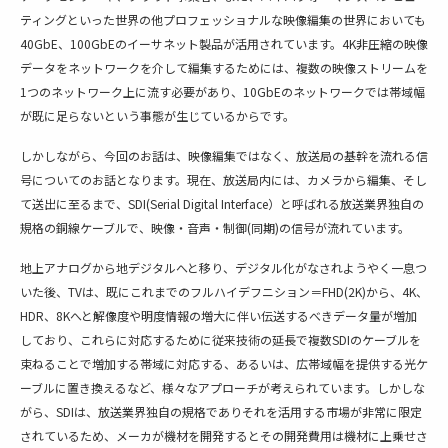
ティングといった世界の他プロフェッショナルな映像編集の世界においても
40GbE、100GbEのイーサネット製品が活用されています。4K非圧縮の映像
データをネットワークを介して編集するためには、複数の映像ストリームを
1つのネットワーク上に流す必要があり、10GbEのネットワークでは帯域幅
が既に足らないという事態が生じているからです。
しかしながら、今回のお話は、映像編集ではなく、放送局の基幹を流れる信
号についてのお話となります。現在、放送局内には、カメラから編集、そし
て送出に至るまで、SDI(Serial Digital Interface）と呼ばれる放送業界独自の
規格の銅線ケーブルで、映像・音声・制御(同期)の信号が流れています。
地上アナログから地デジタルへと移り、デジタル化がなされようやく一息つ
いた後、TVは、既にこれまでのフルハイデフニション＝FHD(2K)から、4K、
HDR、8Kへと解像度や明度情報の増大に伴い伝送するべきデータ量が増加
しており、これらに対応するために従来技術の延長で複数SDIのケーブルを
束ねることで増加する帯域に対応する、あるいは、広帯域幅を提供する光ケ
ーブルに置き換えるなど、様々なアプローチが考えられています。しかしな
がら、SDIは、放送業界独自の規格でありそれを活用する市場が非常に限定
されているため、メーカが機材を開発するとその開発費用は機材に上乗せさ