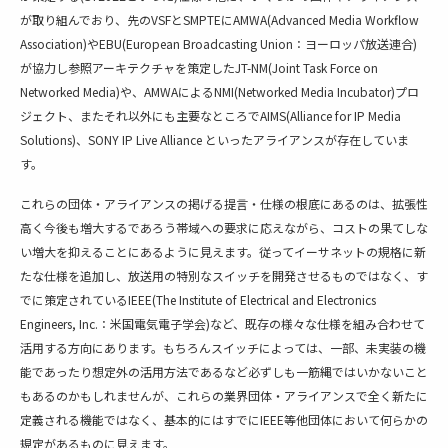
が取り組んでおり、先のVSFとSMPTEにAMWA(Advanced Media Workflow
Association)やEBU(European Broadcasting Union：ヨーロッパ放送連合)
が協力し参照アーキテクチャを策定したJT-NM(Joint Task Force on
Networked Media)や、AMWAによるNMI(Networked Media Incubator)プロ
ジェクト、またそれ以外にも主要なところでAIMS(Alliance for IP Media
Solutions)、SONY IP Live Alliance といったアライアンスが存在していま
す。
これらの団体・アライアンスの掲げる提言・仕様の根底にあるのは、拡張性
高く今後も増大するであろう帯域への要求に応えながら、コストの果てしな
い増大を抑えることにあるように見えます。従ってイーサネットの規格に新
たな仕様を追加し、放送用の特別なスイッチを開発させるものではなく、す
でに策定されているIEEE(The Institute of Electrical and Electronics
Engineers, Inc.：米国電気電子学会)など、既存の様々な仕様を組み合わせて
活用する方向にあります。もちろんスイッチによっては、一部、未実装の機
能であったり想定外の活用方法であるなど必ずしも一筋縄ではいかないこと
もあるのかもしれませんが、これらの業界団体・アライアンスで全く新たに
定義される機能ではなく、基本的にはすでにIEEE等他団体において何らかの
規定があるものに見えます。