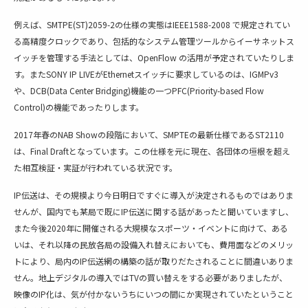
例えば、SMTPE(ST)2059-2の仕様の実態はIEEE1588-2008 で規定されてい
る高精度クロックであり、包括的なシステム管理ツールからイーサネットス
イッチを管理する手法としては、OpenFlow の活用が予定されていたりしま
す。またSONY IP LIVEがEthernetスイッチに要求しているのは、IGMPv3
や、DCB(Data Center Bridging)機能の一つPFC(Priority-based Flow
Control)の機能であったりします。
2017年春のNAB Showの段階において、SMPTEの最新仕様であるST2110
は、Final Draftとなっています。この仕様を元に現在、各団体の垣根を超え
た相互検証・実証が行われている状況です。
IP伝送は、その規模より今日明日ですぐに導入が決定されるものではありま
せんが、国内でも某局で既にIP伝送に関する話があったと聞いていますし、
また今後2020年に開催される大規模なスポーツ・イベントに向けて、ある
いは、それ以降の民放各局の設備入れ替えにおいても、費用面などのメリッ
トにより、局内のIP伝送網の構築の話が取りだたされることに間違いありま
せん。地上デジタルの導入ではTVの買い替えをする必要がありましたが、
映像のIP化は、気が付かないうちにいつの間にか実現されていたということ