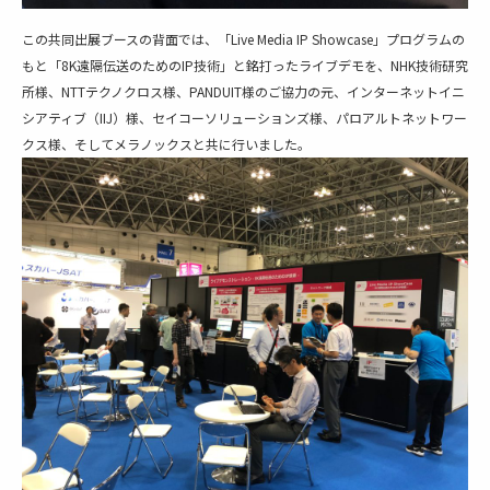
この共同出展ブースの背面では、「Live Media IP Showcase」プログラムの
もと「8K遠隔伝送のためのIP技術」と銘打ったライブデモを、NHK技術研究
所様、NTTテクノクロス様、PANDUIT様のご協力の元、
インターネットイニ
シアティブ
（IIJ）様、セイコーソリューションズ様、パロアルトネットワー
クス様、そしてメラノックスと共に行いました。