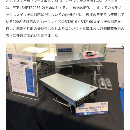
として共同出展（ブース番号：7J14）させていただきました。ブースで
は、PTP (SMPTE2059-2)を始めとする、「放送のIP化」に向けてのメラノ
ックススイッチの対応状況についての説明並びに、後述のデモでも使用して
いる100GbE対応の1UハーフサイズのSN2010とSN2100スイッチの展示を
行い、機能や性能の優位性はもとよりコンパクトな筐体および価格競争力の
高さに多数ご関心いただきました。