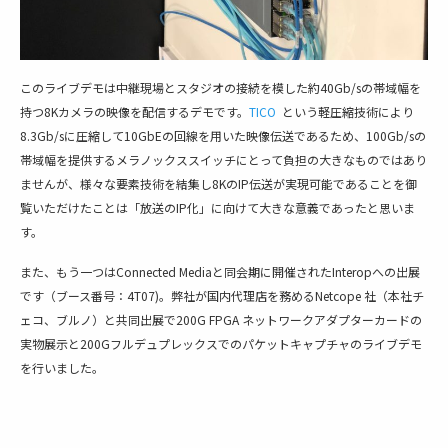
このライブデモは中継現場とスタジオの接続を模した約40Gb/sの帯域幅を
持つ8Kカメラの映像を配信するデモです。
TICO
という軽圧縮技術により
8.3Gb/sに圧縮して10GbEの回線を用いた映像伝送であるため、100Gb/sの
帯域幅を提供するメラノックススイッチにとって負担の大きなものではあり
ませんが、様々な要素技術を結集し8KのIP伝送が実現可能であることを御
覧いただけたことは「放送のIP化」に向けて大きな意義であったと思いま
す。
また、もう一つはConnected Mediaと同会期に開催されたInteropへの出展
です（ブース番号：4T07)。弊社が国内代理店を務めるNetcope 社（本社チ
ェコ、ブルノ）と共同出展で200G FPGA ネットワークアダプターカードの
実物展示と200Gフルデュプレックスでのパケットキャプチャのライブデモ
を行いました。