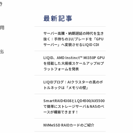
き
最新記事
活用
サーバー高騰・納期遅延の時代を生き
抜く：手持ちの1U/ブレードを「GPU
サーバー」へ変貌させるLIQID CDI
出
LIQID、AMD Instinct™ MI350P GPU
を搭載した大規模スケールアップAIプ
ラットフォームを発表
LIQIDブログ：AIクラスターの真のボ
トルネックは「メモリの壁」
SmartRAID4308とLQD4500/AX5500
で簡単にストレージサーバ＆NASのベ
ースが構築できます！
NVMeSSD RAIDカードのご紹介