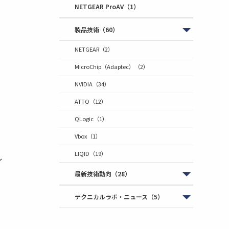
NETGEAR ProAV
（1）
製品技術
（60）
NETGEAR
（2）
MicroChip（Adaptec）
（2）
NVIDIA
（34）
ATTO
（12）
QLogic
（1）
Vbox
（1）
LIQID
（19）
イ
最新技術動向
（28）
テクニカルラボ・ニュース
（5）
ト